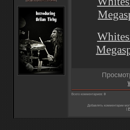
Whites
Megasp
Whites
Megaspo
Просмот
Всего комментариев
:
0
Добавлять комментарии могу
[
Р