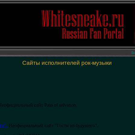
Биогра
Сайты исполнителей рок-музыки
еофициальный сайт Pain of salvation.
го".
Неофициальный сайт "Гости из будущего".