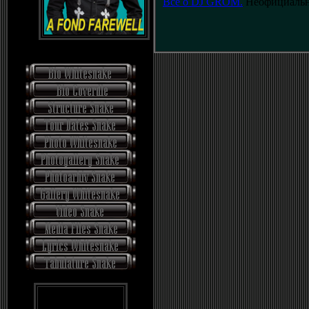
Все о DJ GROM.
Неофициальн