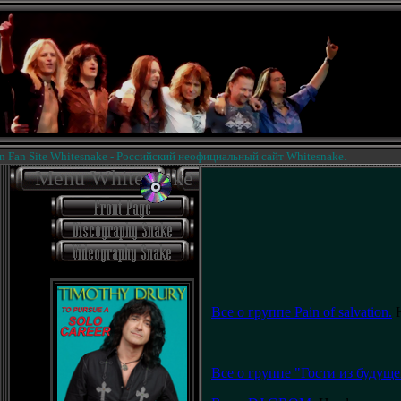
n Site Whitesnake - Российский неофициальный сайт Whitesnake.
Menu Whitesnake
Все о группе Pain of salvation.
Н
Все о группе "Гости из будуще