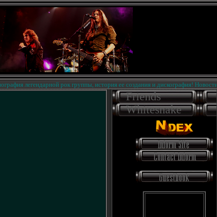
фия легендарной рок группы, история ее создания и дискография! Новости на 
Friends
Whitesnake