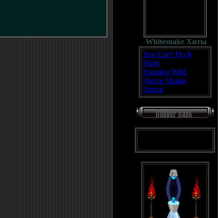
Whitesnake Хиты
You Can't Do It
Right
Running Wild
Shame Shame
Shame