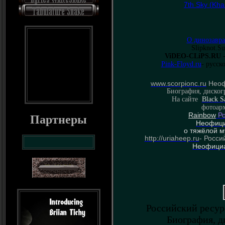
7th Sky (Kha
О динозавра
Slipknot.S
ViDEO-CLiPS.RU
-
Pink-Floyd.ru
- русск
www.scorpionc.ru
Неоф
Биография, диског
На сайте
Black S
фотоарх
Rainbow
Ро
Партнеры
Неофици
о тяжёлой му
http://uriaheep.ru
- Росс
Неофициа
Российский ресур
Биография, д