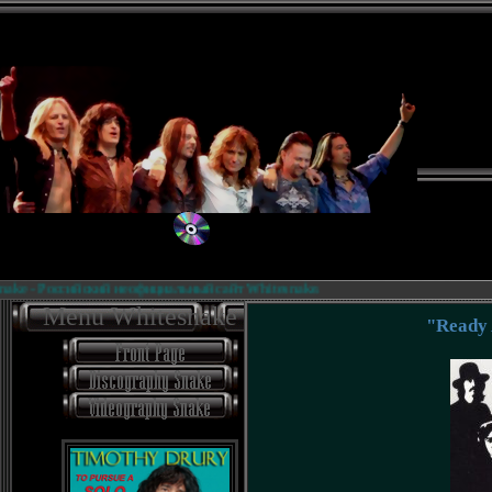
ke - Российский неофициальный сайт Whitesnake.
Menu Whitesnake
"Ready 