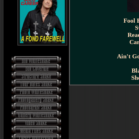
Fool 
S
Read
Car
Ain't G
Bl
Sh