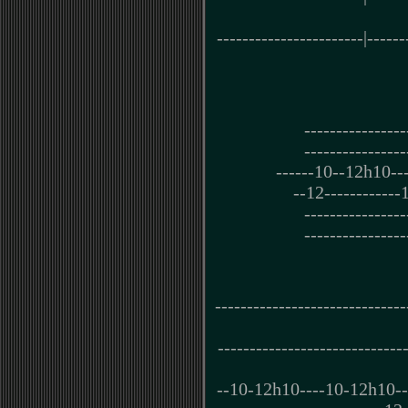
-----------------------|------
----------------
----------------
------10--12h10--
--12------------
----------------
----------------
------------------------------
-----------------------------
--10-12h10----10-12h10---