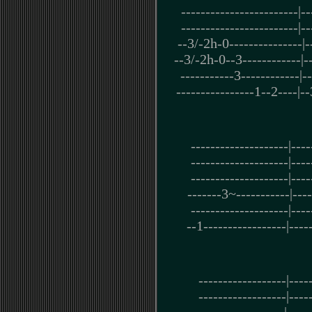
------------------------|--
------------------------|--
--3/-2h-0---------------|--
--3/-2h-0--3------------|--
-----------3------------|--
----------------1--2----|--
--------------------|----
--------------------|----
--------------------|----
-------3~-----------|----
--------------------|----
--1-----------------|----
------------------|----
------------------|----