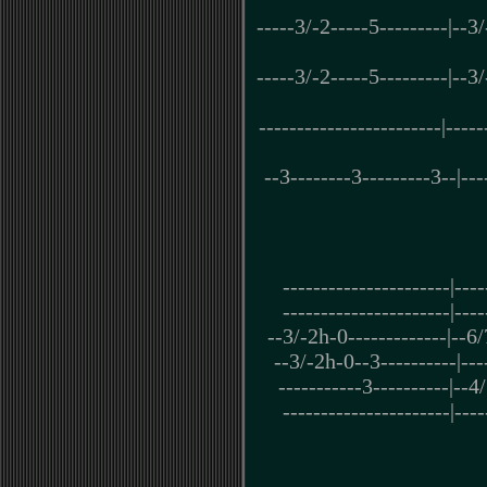
-----3/-2-----5---------|--3
-----3/-2-----5---------|--3
------------------------|-----
--3--------3---------3--|---
----------------------|----
----------------------|----
--3/-2h-0-------------|--6/
--3/-2h-0--3----------|----
-----------3----------|--4/
----------------------|----