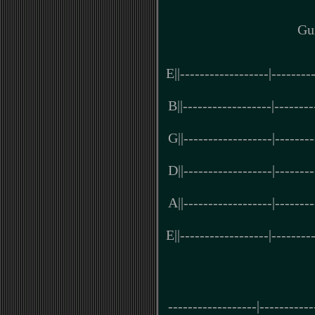
Gu
E||------------------|--------
B||------------------|--------
G||------------------|--------
D||------------------|--------
A||------------------|--------
E||------------------|--------
------------------|-----------