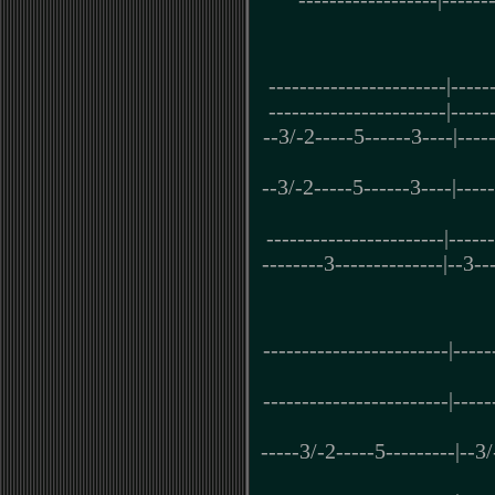
-----------------------|-----
-----------------------|-----
--3/-2-----5------3----|----
--3/-2-----5------3----|----
-----------------------|-----
--------3--------------|--3---
------------------------|-----
------------------------|-----
-----3/-2-----5---------|--3