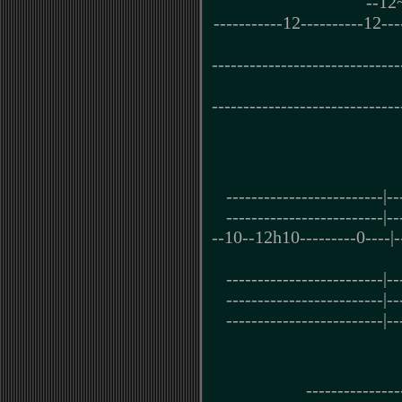
--12
-----------12----------12---
------------------------------
------------------------------
-------------------------|--
-------------------------|--
--10--12h10---------0----
-------------------------|--
-------------------------|--
-------------------------|--
---------------