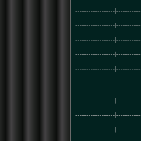
------------------|-----------
------------------|-----------
------------------|-----------
------------------|-----------
------------------|-----------
------------------|-----------
------------------|-----------
------------------|-----------