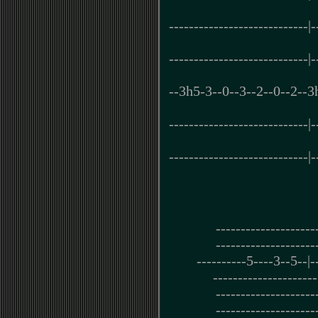
----------------------------|-
----------------------------|-
--3h5-3--0--3--2--0--2--3h2
----------------------------|-
----------------------------|-
--------------------
--------------------
----------5----3--5--
---------------------
--------------------
--------------------