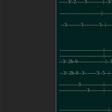
-----3/-2-----5---------|--3
------------------------|-----
--3--------3---------3--|---
-------------------------|----
-------------------------|----
--3/-2h-0----------------|--3
--3/-2h-0--3-------3--5--|-
-----------3-------------|----
----------------3--------|----
----------------------------|-