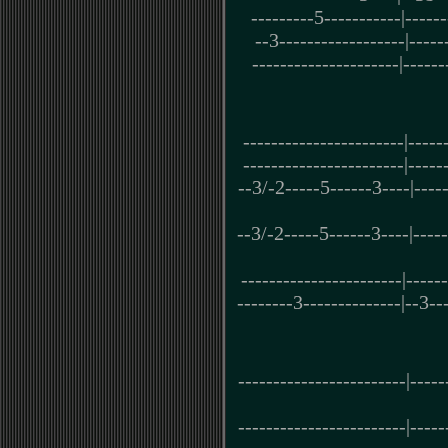
---------5-----------|------
--3------------------|-----
---------------------|------
-----------------------|-----
-----------------------|-----
--3/-2-----5------3----|----
--3/-2-----5------3----|----
-----------------------|-----
--------3--------------|--3---
------------------------|-----
------------------------|-----