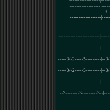
------------------|----
------------------|----
------------------|--3-
------------------|----
------------------------|-----
------------------------|-----
-----3/-2-----5---------|--3
-----3/-2-----5---------|--3
------------------------|-----
--3--------3---------3--|---