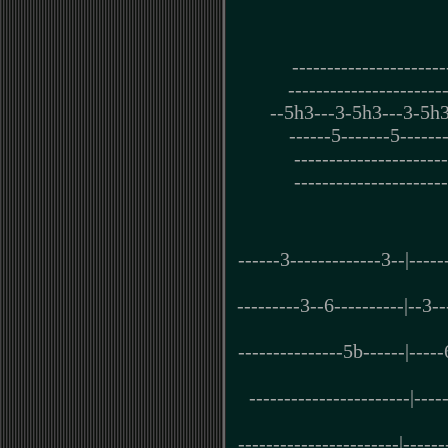
----------------------
----------------------
--5h3---3-5h3---3-5h3--
------5-------5-------
----------------------
----------------------
------3-------------3--|------
---------3--6----------|--3---
---------------5b------|---
-----------------------|----
-----------------------|------