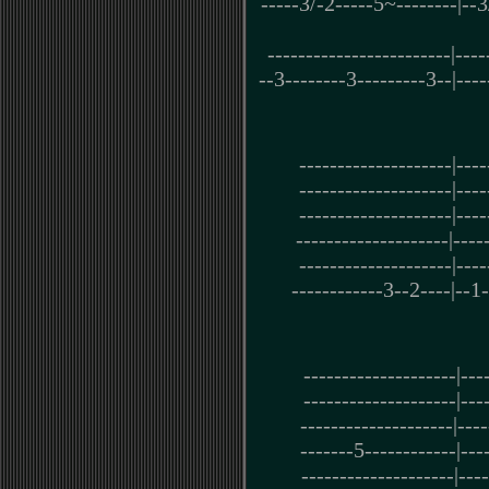
-----3/-2-----5~--------|--3
------------------------|----
--3--------3---------3--|----
--------------------|----
--------------------|----
--------------------|----
--------------------|----
--------------------|----
------------3--2----|--1-
--------------------|---
--------------------|---
--------------------|---
-------5------------|---
--------------------|---