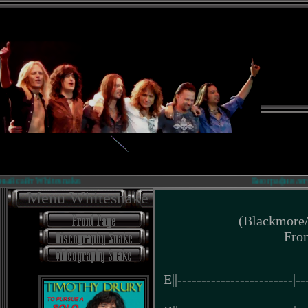
itesnake.
Биография легендарной рок
Menu Whitesnake
(Blackmore/
Fro
E||------------------------|--