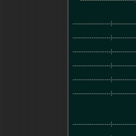
------------------|-----------
------------------|-----------
------------------|-----------
------------------|-----------
------------------|-----------
------------------|-----------
------------------|-----------