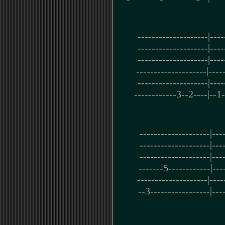
--------------------|----
--------------------|----
--------------------|----
--------------------|----
--------------------|----
------------3--2----|--1-
--------------------|---
--------------------|---
--------------------|---
-------5------------|---
--------------------|----
--3-----------------|---