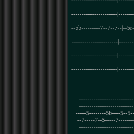
----------------------|-------
----------------------|-------
--5b---------7--7--7--|--5r
----------------------|-----
----------------------|-------
----------------------|-------
--------------------------
--------------------------
-----5--------5b----5--5--|
--7-----7--5-----7--------|
--------------------------
--------------------------