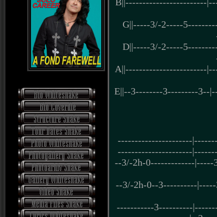
B||------------------------|--
G||-----3/-2-----5--------
D||-----3/-2-----5--------
A||------------------------|--
E||--3--------3---------3--|-
----------------------|------
----------------------|------
--3/-2h-0-------------|-----
--3/-2h-0--3----------|-----
-----------3----------|------