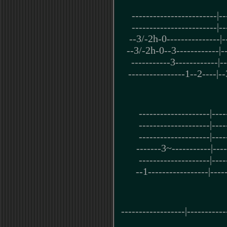
------------------------|--
------------------------|--
--3/-2h-0---------------|--
--3/-2h-0--3------------|--
-----------3------------|--
----------------1--2----|--
--------------------|----
--------------------|----
--------------------|----
-------3~-----------|----
--------------------|----
--1-----------------|----
------------------|-----------