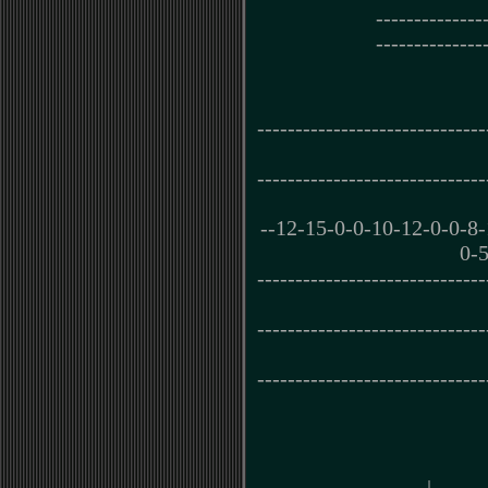
--------------
--------------
------------------------------
------------------------------
--12-15-0-0-10-12-0-0-8-
0-5
------------------------------
------------------------------
------------------------------