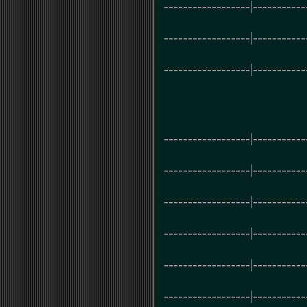
------------------|-----------
------------------|-----------
------------------|-----------
------------------|-----------
------------------|-----------
------------------|-----------
------------------|-----------
------------------|-----------
------------------|-----------