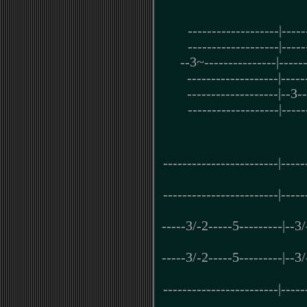
-------------------|-----
-------------------|-----
--3~---------------|-----
-------------------|-----
-------------------|--3--
-------------------|-----
------------------------|-----
------------------------|-----
-----3/-2-----5---------|--3
-----3/-2-----5---------|--3
------------------------|-----