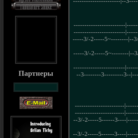
----------------------|--3----
------------------------|-----
------------------------|-----
-----3/-2-----5~--------|--3
-----3/-2-----5~--------|--3
------------------------|-----
Партнеры
--3--------3---------3--|---
-----------------------|-----
-----------------------|-----
--3/-2-----5------3----|----
--3/-2-----5------3----|----