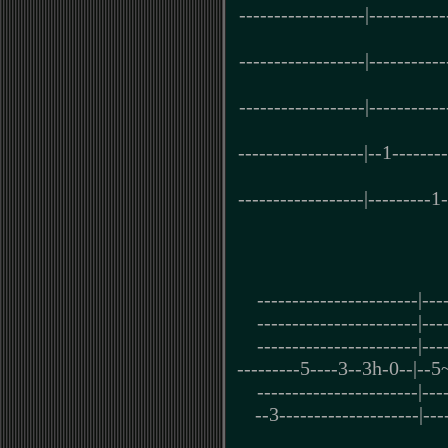
------------------|-----------
------------------|-----------
------------------|-----------
------------------|--1--------
------------------|---------1-
-----------------------|---
-----------------------|---
-----------------------|---
---------5----3--3h-0--|--5~
-----------------------|---
--3--------------------|---