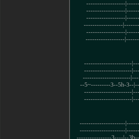
------------------|-----
------------------|-----
------------------|-----
------------------|------
------------------|-----
------------------|-----
----------------------|--
----------------------|--
----------------------|--
--5~---------3--5h-3--|--1
----------------------|--
----------------------|--
---------------------|-----
---------------------|-----
----------------3----|--3b--