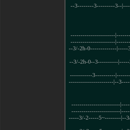
--3--------3---------3--|---
----------------------|------
----------------------|------
--3/-2h-0-------------|-----
--3/-2h-0--3----------|-----
-----------3----------|------
----------------------|--3----
------------------------|----
------------------------|----
-----3/-2-----5~--------|--3/