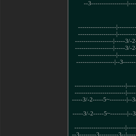
--3-----------------|---
------------------|--------
------------------|--------
------------------|-----3/-2
------------------|-----3/-2
------------------|--------
------------------|--3------
------------------------|----
------------------------|----
-----3/-2-----5~--------|--3/
-----3/-2-----5~--------|--3
------------------------|----
--3--------3---------3--|----