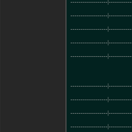
------------------|-----------
------------------|-----------
------------------|-----------
------------------|-----------
------------------|-----------
------------------|-----------
------------------|-----------
------------------|-----------
------------------|-----------