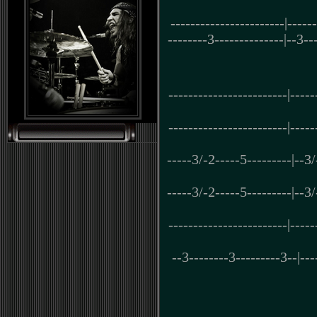
-----------------------|-----
--------3--------------|--3---
------------------------|-----
------------------------|-----
-----3/-2-----5---------|--3
-----3/-2-----5---------|--3
------------------------|-----
--3--------3---------3--|---