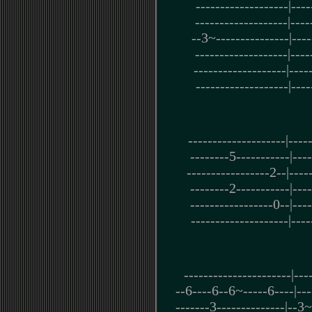
-------------------|----
-------------------|----
--3~---------------|----
-------------------|----
-------------------|----
-------------------|----
--------------------|----
--------5-----------|----
-----------------2--|----
--------2-----------|----
-----------------0--|----
--------------------|----
----------------------|---
--6----6--6~-----6----|----
-------3--------------|--3~