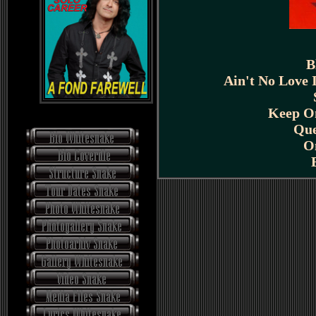
B
Ain't No Love 
Keep O
Que
O