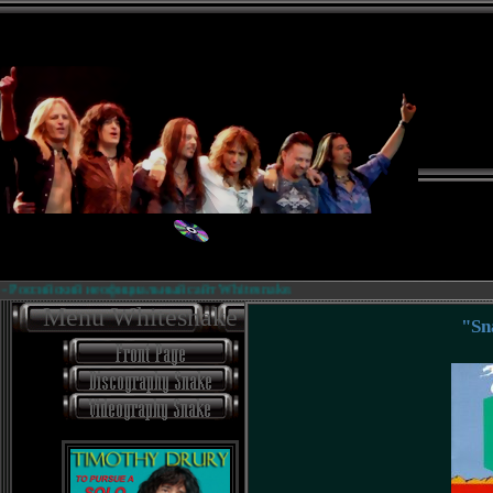
Российский неофициальный сайт Whitesnake.
Menu Whitesnake
"Sn