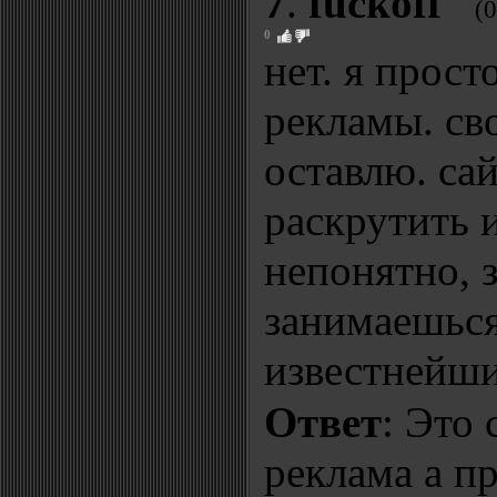
7
.
fuckoff
(
0
нет. я прост
рекламы. св
оставлю. са
раскрутить и
непонятно, 
занимаешься
известнейши
Ответ
: Это 
реклама а п