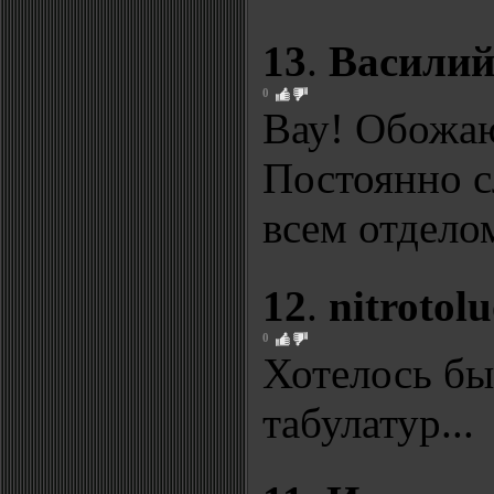
13
.
Васили
0
Вау! Обожаю
Постоянно с
всем отдело
12
.
nitrotolu
0
Хотелось бы
табулатур...