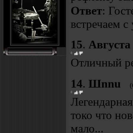
Ответ
: Гост
встречаем с
15
.
Августа
0
Отличный ре
14
.
Шnnu
(
0
Легендарная
токо что нов
мало...