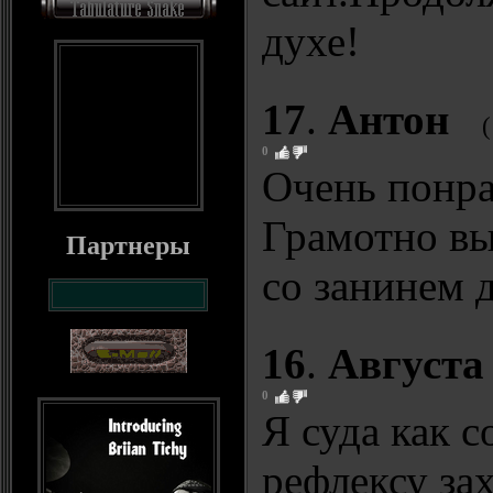
духе!
17
.
Антон
0
Очень понра
Грамотно вы
Партнеры
со занинем д
16
.
Августа
0
Я суда как с
рефлексу за