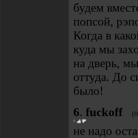
будем вмест
попсой, рэпо
Когда в како
куда мы зах
на дверь, м
оттуда. До с
было!
6
.
fuckoff
(
0
не надо ост