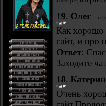
19
.
Олег
(23
0
Как хорошо 
сайт, и про 
Ответ
: Спа
Заходите ча
18
.
Катерин
0
Очень хоро
сайт.Продол