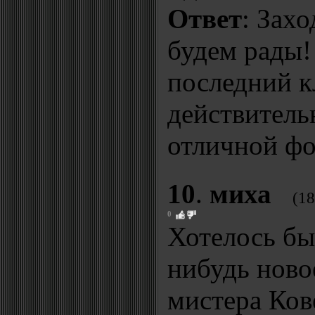
Ответ
: Зах
будем рады!
последний 
действитель
отличной фо
10
.
миха
(18
0
Хотелось бы
нибудь ново
мистера Ков