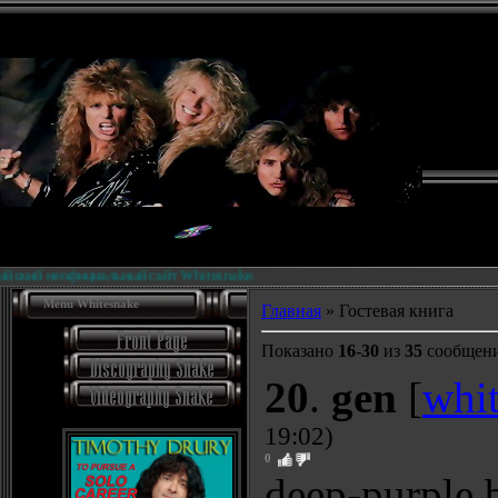
официальный сайт Whitesnake.
Биогр
Menu Whitesnake
Главная
» Гостевая книга
Показано
16
-
30
из
35
сообщен
20
.
gen
[
whi
19:02)
0
deep-purple.